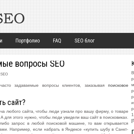
и
Портфолио
FAQ
SEO блог
мые вопросы SEO
В
 SEO
р
м
часто задаваемые вопросы клиентов, заказывая
поисковое
р
р
ть сайт?
и
р
ача любого сайта, чтобы люди узнали про вашу фирму, о товаре
1
 А для этого нужно, чтобы люди увидели ваш сайт в поисковиках.
[
 либо запрос в любой поисковой машине, то вам открывается
ами. Например, если набрать в Яндексе «купить шубу в Санкт-