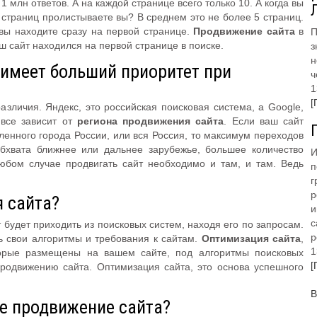
1 млн ответов. А на каждой странице всего только 10. А когда вы
о страниц пролистываете вы? В среднем это не более 5 страниц.
 вы находите сразу на первой странице.
Продвижение сайта
в
П
аш сайт находился на первой странице в поиске.
з
н
о имеет больший приоритет при
ч
1
[
азличия. Яндекс, это российская поисковая система, а Google,
 все зависит от
региона продвижения сайта
. Если ваш сайт
ленного города России, или вся Россия, то максимум переходов
обхвата ближнее или дальнее зарубежье, большее количество
И
любом случае продвигать сайт необходимо и там, и там. Ведь
п
г
р
я сайта?
и
с
 будет приходить из поисковых систем, находя его по запросам.
р
ь свои алгоритмы и требования к сайтам.
Оптимизация сайта
,
1
торые размещены на вашем сайте, под алгоритмы поисковых
[
родвижению сайта. Оптимизация сайта, это основа успешного
В
ое продвижение сайта?