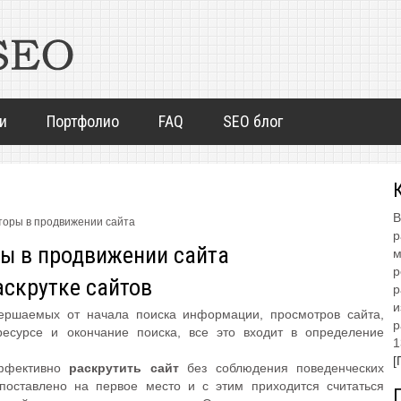
и
Портфолио
FAQ
SEO блог
В
оры в продвижении сайта
р
ы в продвижении сайта
м
р
аскрутке сайтов
р
и
ершаемых от начала поиска информации, просмотров сайта,
р
есурсе и окончание поиска, все это входит в определение
1
[
эффективно
раскрутить сайт
без соблюдения поведенческих
 поставлено на первое место и с этим приходится считаться