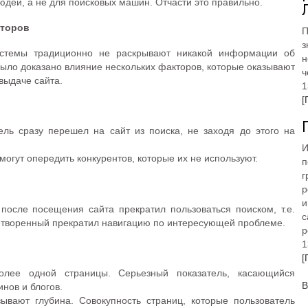
людей, а не для поисковых машин. Отчасти это правильно.
кторов
П
з
истемы традиционно не раскрывают никакой информации об
н
ыло доказано влияние нескольких факторов, которые оказывают
ч
выдаче сайта.
1
[
ль сразу перешел на сайт из поиска, не заходя до этого на
И
огут опередить конкурентов, которые их не используют.
п
г
р
и
после посещения сайта прекратил пользоваться поиском, т.е.
с
творенный прекратил навигацию по интересующей проблеме.
р
1
[
олее одной страницы. Серьезный показатель, касающийся
В
нов и блогов.
вают глубина. Совокупность страниц, которые пользователь