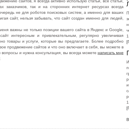
вижению сайтов, я всегда активно использую статьи, все статьи,
х заказчиков, так и на сторонних интернет ресурсах всегда
очередь не для роботов поисковых систем, а именно для ваших
П
гая сайт, нельзя забывать, что сайт создан именно для людей,
з
н
 меня важны не только позиции вашего сайта в Яндекс и Google,
ч
сайт интересным и привлекательным, регулярно увеличивая
1
но товары и услуги, которые вы предлагаете. Более подробно
[
овое продвижение сайтов и что оно включает в себя, вы можете в
ли вопросы и нужна консультация, вы всегда можете
написать мне
.
И
п
г
р
и
с
р
1
[
В